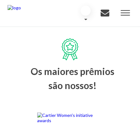
Os maiores prêmios
são nossos!