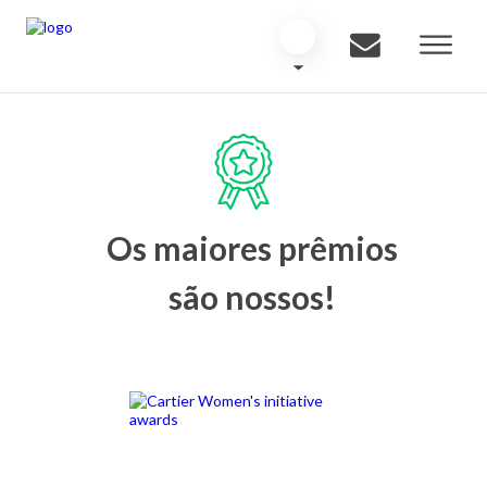
Os maiores prêmios
são nossos!