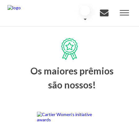
Os maiores prêmios
são nossos!