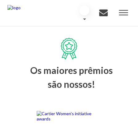
Os maiores prêmios
são nossos!