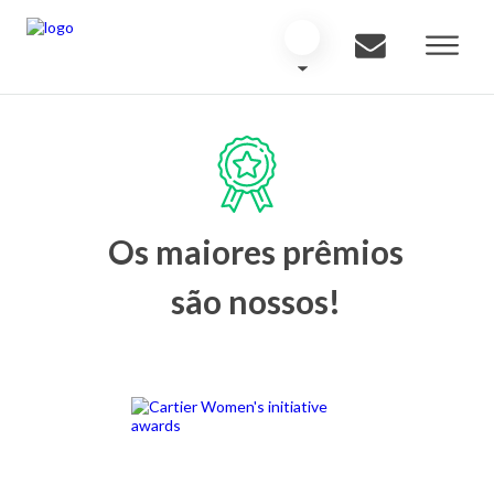
Os maiores prêmios
são nossos!