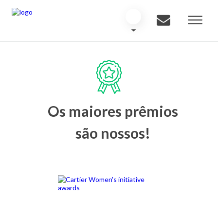
Os maiores prêmios
são nossos!