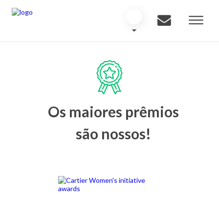
Os maiores prêmios
são nossos!