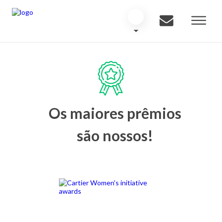
Os maiores prêmios
são nossos!