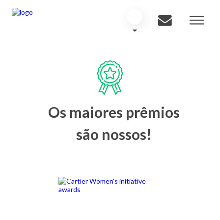
Os maiores prêmios
são nossos!