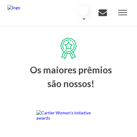
Os maiores prêmios
são nossos!