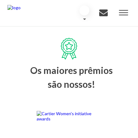
Os maiores prêmios
são nossos!