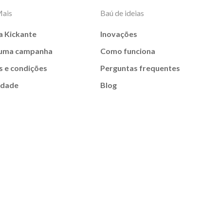
Mais
Baú de ideias
a Kickante
Inovações
 uma campanha
Como funciona
 e condições
Perguntas frequentes
idade
Blog