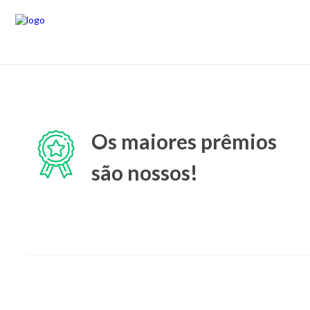
Os maiores prêmios
são nossos!