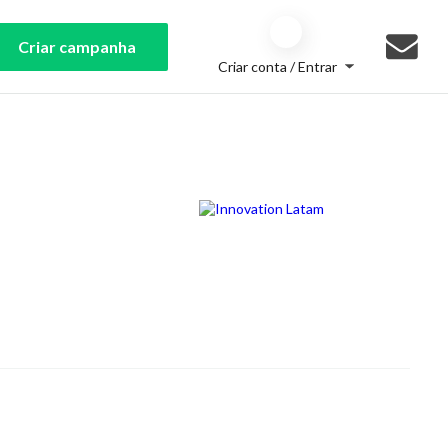
Criar campanha
Criar conta / Entrar