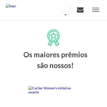
Os maiores prêmios
são nossos!