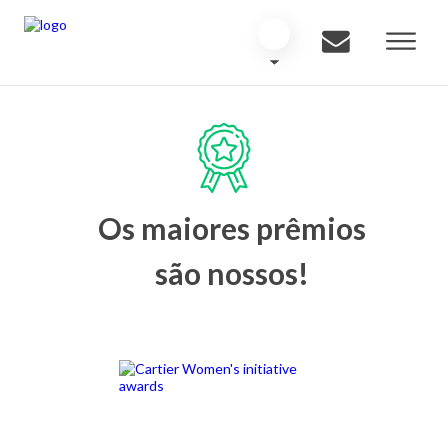
Os maiores prêmios
são nossos!