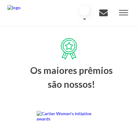
Os maiores prêmios
são nossos!