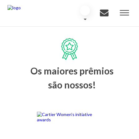
Os maiores prêmios
são nossos!