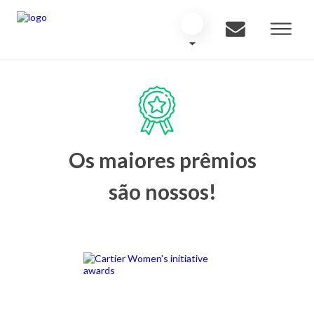
Os maiores prêmios
são nossos!