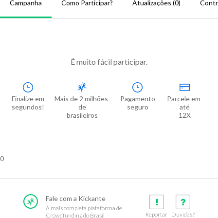
Campanha
Como Participar?
Atualizações (0)
Contr
É muito fácil participar.
Finalize em

Mais de 2 milhões 
Pagamento

Parcele em 
segundos!
de

seguro
até

brasileiros
12X
0
Fale com a Kickante
A mais completa plataforma de
Reportar
Dúvidas?
Crowdfunding do Brasil