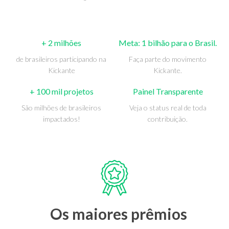
+ 2 milhões
Meta: 1 bilhão para o Brasil.
de brasileiros participando na
Faça parte do movimento
Kickante
Kickante.
+ 100 mil projetos
Painel Transparente
São milhões de brasileiros
Veja o status real de toda
impactados!
contribuição.
Os maiores prêmios