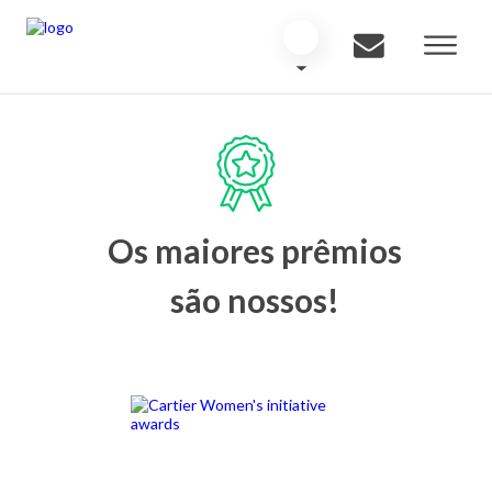
Os maiores prêmios
são nossos!