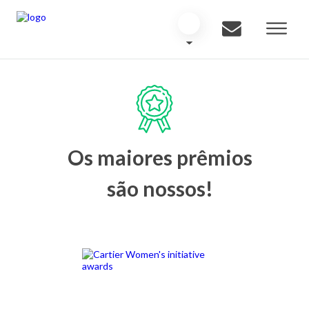
Os maiores prêmios
são nossos!