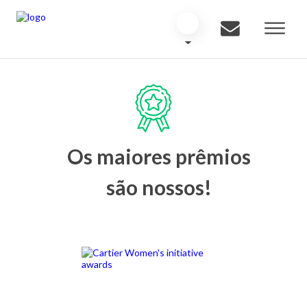
Os maiores prêmios
são nossos!