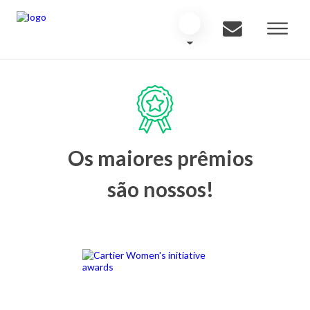
Os maiores prêmios
são nossos!