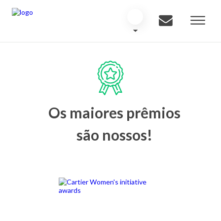
Os maiores prêmios
são nossos!