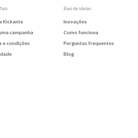
Mais
Baú de ideias
a Kickante
Inovações
 uma campanha
Como funciona
 e condições
Perguntas frequentes
idade
Blog