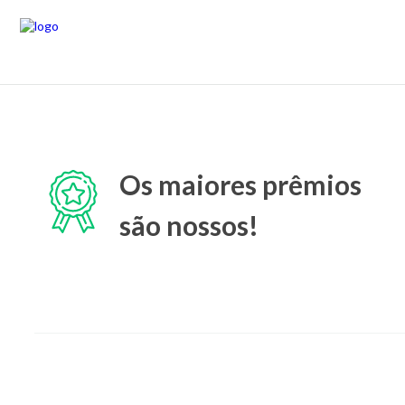
Os maiores prêmios
são nossos!