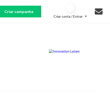
Criar campanha
Criar conta / Entrar