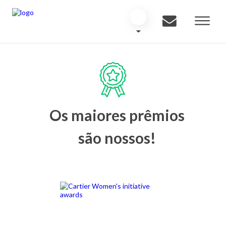
Os maiores prêmios
são nossos!