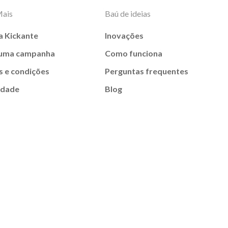
Mais
Baú de ideias
a Kickante
Inovações
 uma campanha
Como funciona
 e condições
Perguntas frequentes
idade
Blog