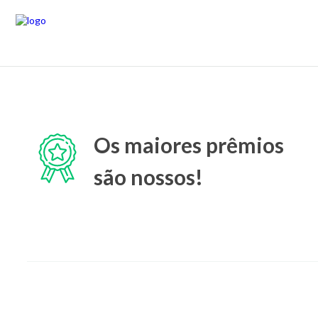
Os maiores prêmios
são nossos!