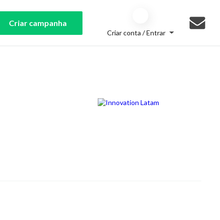
Criar campanha
Criar conta / Entrar