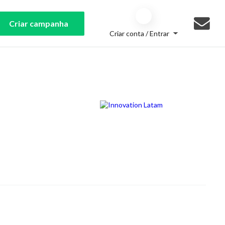
Criar campanha
Criar conta / Entrar