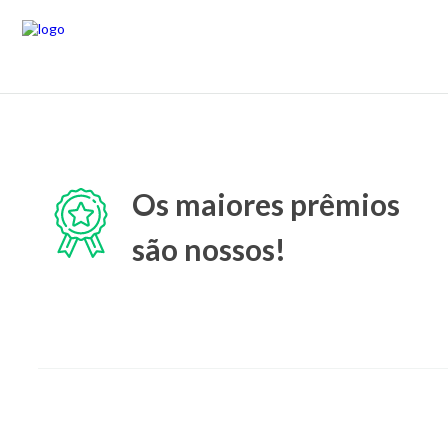
Os maiores prêmios
são nossos!