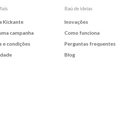
Mais
Baú de ideias
a Kickante
Inovações
 uma campanha
Como funciona
 e condições
Perguntas frequentes
idade
Blog