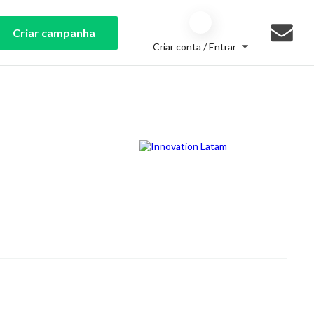
Criar campanha
Criar conta / Entrar