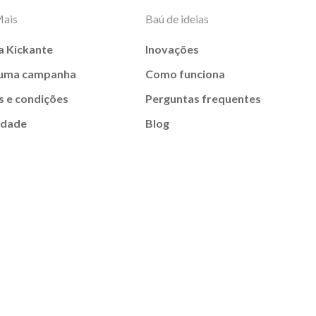
Mais
Baú de ideias
a Kickante
Inovações
 uma campanha
Como funciona
 e condições
Perguntas frequentes
idade
Blog