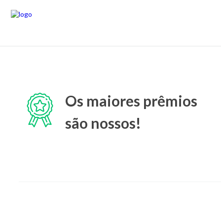
Os maiores prêmios
são nossos!