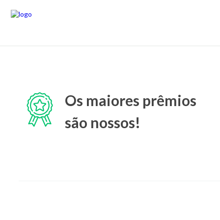
Os maiores prêmios
são nossos!