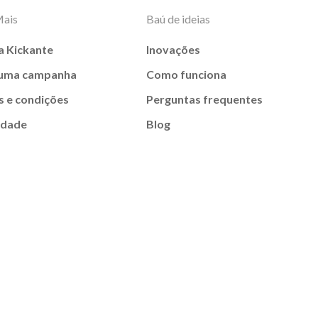
Mais
Baú de ideias
a Kickante
Inovações
 uma campanha
Como funciona
 e condições
Perguntas frequentes
idade
Blog