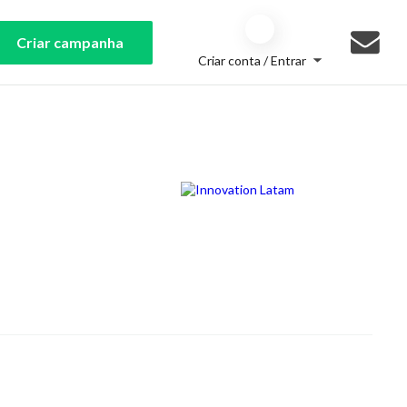
Criar campanha
Criar conta / Entrar