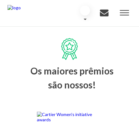
Os maiores prêmios
são nossos!