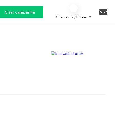
Criar campanha
Criar conta / Entrar