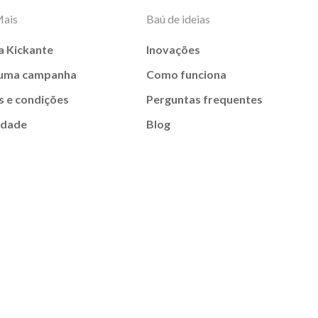
Mais
Baú de ideias
a Kickante
Inovações
 uma campanha
Como funciona
 e condições
Perguntas frequentes
idade
Blog