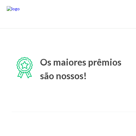
Os maiores prêmios
são nossos!