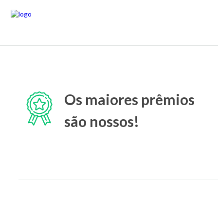
Os maiores prêmios
são nossos!