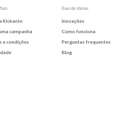
Mais
Baú de ideias
a Kickante
Inovações
 uma campanha
Como funciona
 e condições
Perguntas frequentes
idade
Blog