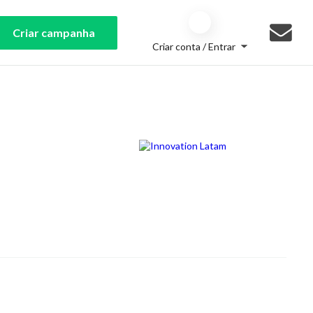
Criar campanha
Criar conta / Entrar