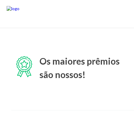
Os maiores prêmios
são nossos!