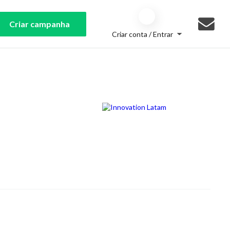
Criar campanha
Criar conta / Entrar