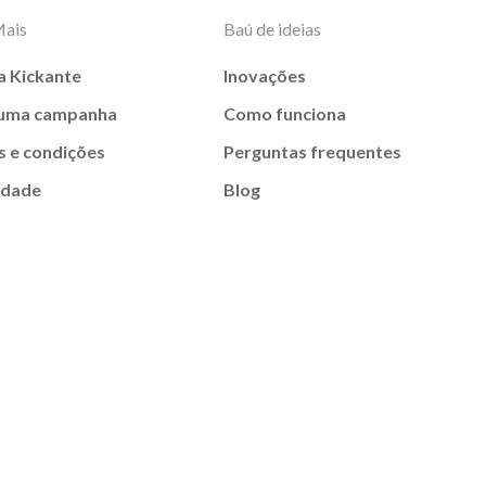
Mais
Baú de ideias
a Kickante
Inovações
 uma campanha
Como funciona
 e condições
Perguntas frequentes
idade
Blog