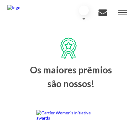
Os maiores prêmios
são nossos!