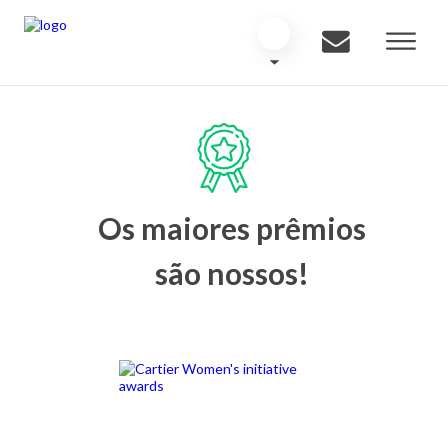
Os maiores prêmios
são nossos!