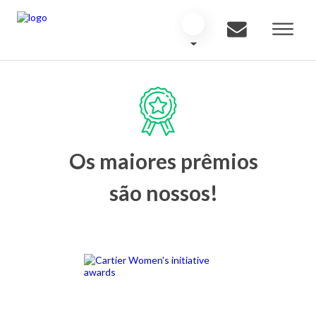
Os maiores prêmios
são nossos!