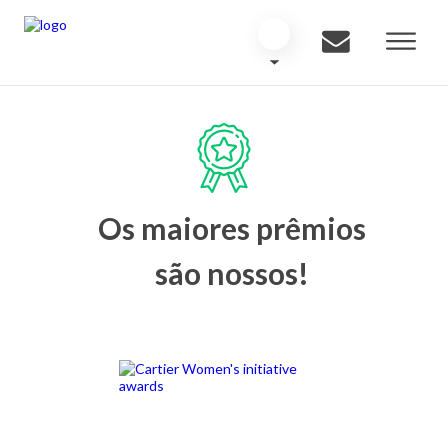
Os maiores prêmios
são nossos!