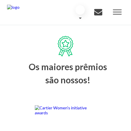
Os maiores prêmios
são nossos!