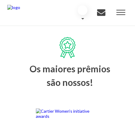
Os maiores prêmios
são nossos!