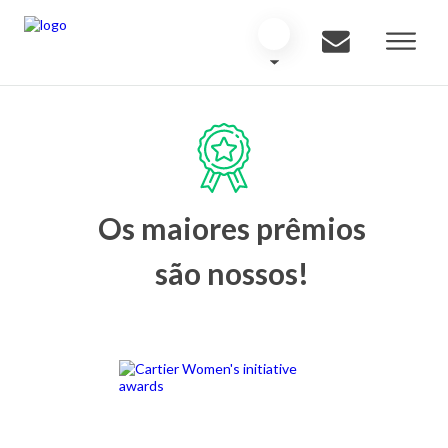
Os maiores prêmios
são nossos!