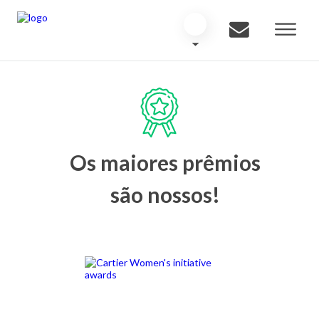
Os maiores prêmios
são nossos!