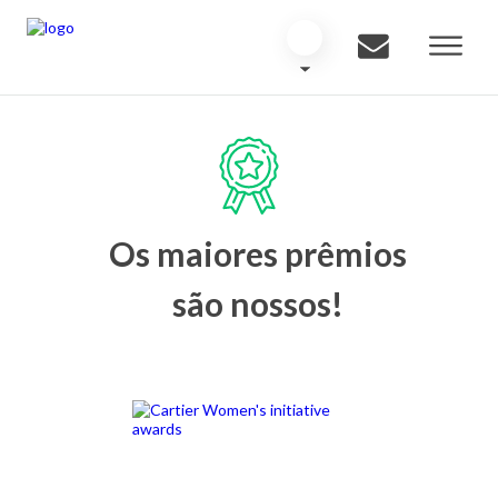
Os maiores prêmios
são nossos!