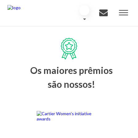
Os maiores prêmios
são nossos!