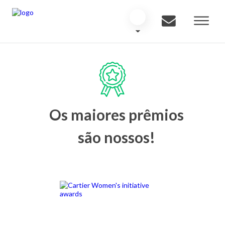
Os maiores prêmios
são nossos!