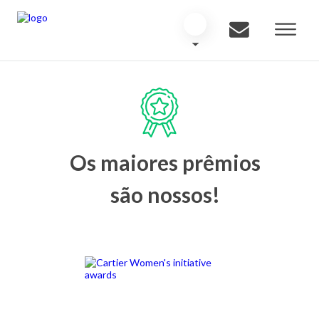
Os maiores prêmios
são nossos!