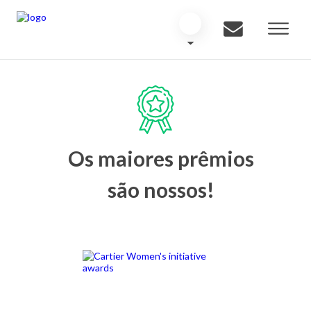
Os maiores prêmios
são nossos!