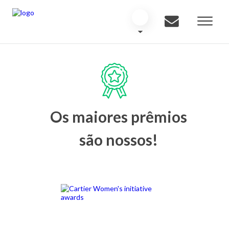
Os maiores prêmios
são nossos!