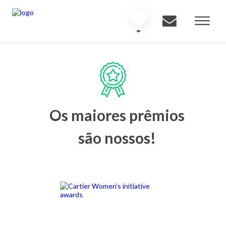
Os maiores prêmios
são nossos!