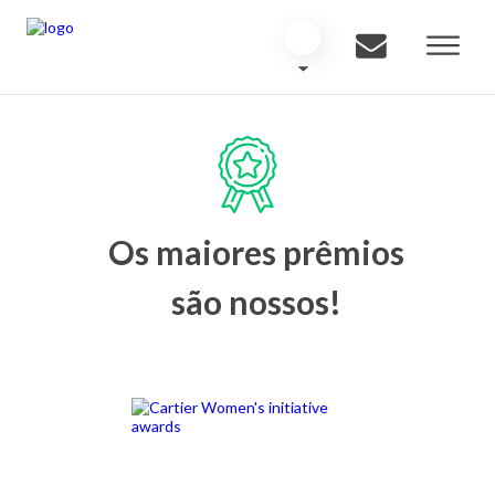
Os maiores prêmios
são nossos!