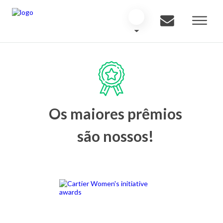
Os maiores prêmios
são nossos!